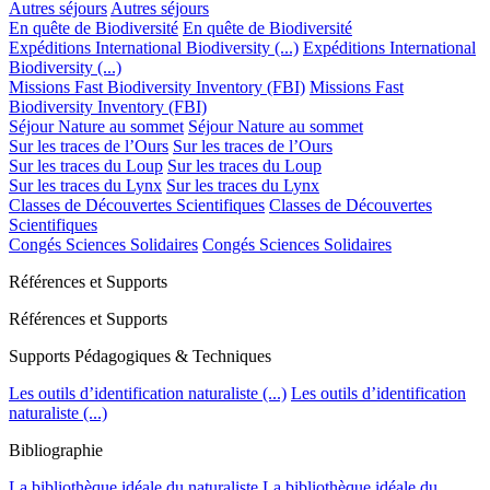
Autres séjours
Autres séjours
En quête de Biodiversité
En quête de Biodiversité
Expéditions International Biodiversity (...)
Expéditions International
Biodiversity (...)
Missions Fast Biodiversity Inventory (FBI)
Missions Fast
Biodiversity Inventory (FBI)
Séjour Nature au sommet
Séjour Nature au sommet
Sur les traces de l’Ours
Sur les traces de l’Ours
Sur les traces du Loup
Sur les traces du Loup
Sur les traces du Lynx
Sur les traces du Lynx
Classes de Découvertes Scientifiques
Classes de Découvertes
Scientifiques
Congés Sciences Solidaires
Congés Sciences Solidaires
Références et Supports
Références et Supports
Supports Pédagogiques & Techniques
Les outils d’identification naturaliste (...)
Les outils d’identification
naturaliste (...)
Bibliographie
La bibliothèque idéale du naturaliste
La bibliothèque idéale du