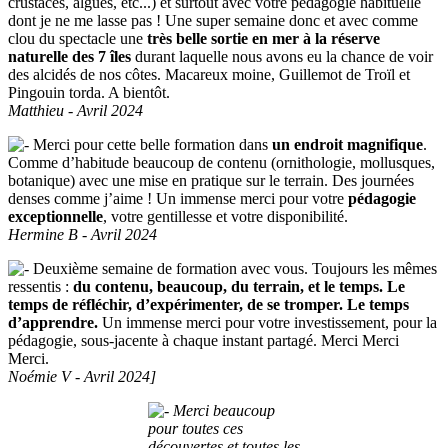
crustacés, algues, etc...) et surtout avec votre pédagogie habituelle
dont je ne me lasse pas ! Une super semaine donc et avec comme
clou du spectacle une
très belle sortie en mer à la réserve
naturelle des 7 îles
durant laquelle nous avons eu la chance de voir
des alcidés de nos côtes. Macareux moine, Guillemot de Troïl et
Pingouin torda. A bientôt.
Matthieu - Avril 2024
Merci pour cette belle formation dans
un endroit magnifique
.
Comme d’habitude beaucoup de contenu (ornithologie, mollusques,
botanique) avec une mise en pratique sur le terrain. Des journées
denses comme j’aime ! Un immense merci pour votre
pédagogie
exceptionnelle
, votre gentillesse et votre disponibilité.
Hermine B - Avril 2024
Deuxième semaine de formation avec vous. Toujours les mêmes
ressentis :
du contenu, beaucoup, du terrain, et le temps. Le
temps de réfléchir, d’expérimenter, de se tromper. Le temps
d’apprendre.
Un immense merci pour votre investissement, pour la
pédagogie, sous-jacente à chaque instant partagé. Merci Merci
Merci.
Noémie V - Avril 2024]
Merci beaucoup
pour toutes ces
découvertes et toutes les