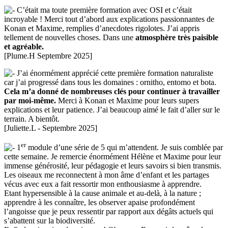
C’était ma toute première formation avec OSI et c’était
incroyable ! Merci tout d’abord aux explications passionnantes de
Konan et Maxime, remplies d’anecdotes rigolotes. J’ai appris
tellement de nouvelles choses. Dans une
atmosphère très paisible
et agréable.
[Plume.H Septembre 2025]
J’ai énormément apprécié cette première formation naturaliste
car j’ai progressé dans tous les domaines : ornitho, entomo et bota.
Cela m’a donné de nombreuses clés pour continuer à travailler
par moi-même.
Merci à Konan et Maxime pour leurs supers
explications et leur patience. J’ai beaucoup aimé le fait d’aller sur le
terrain. A bientôt.
[Juliette.L - Septembre 2025]
er
1
module d’une série de 5 qui m’attendent. Je suis comblée par
cette semaine. Je remercie énormément Hélène et Maxime pour leur
immense générosité, leur pédagogie et leurs savoirs si bien transmis.
Les oiseaux me reconnectent à mon âme d’enfant et les partages
vécus avec eux a fait ressortir mon enthousiasme à apprendre.
Etant hypersensible à la cause animale et au-delà, à la nature ;
apprendre à les connaître, les observer apaise profondément
l’angoisse que je peux ressentir par rapport aux dégâts actuels qui
s’abattent sur la biodiversité.