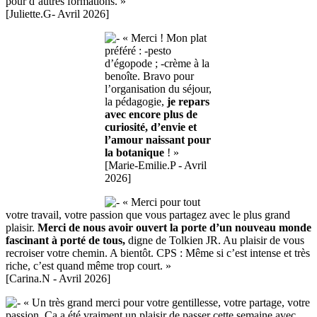
pour d’autres formations. »
[Juliette.G- Avril 2026]
« Merci ! Mon plat
préféré : -pesto
d’égopode ; -crème à la
benoîte. Bravo pour
l’organisation du séjour,
la pédagogie,
je repars
avec encore plus de
curiosité, d’envie et
l’amour naissant pour
la botanique
! »
[Marie-Emilie.P - Avril
2026]
« Merci pour tout
votre travail, votre passion que vous partagez avec le plus grand
plaisir.
Merci de nous avoir ouvert la porte d’un nouveau monde
fascinant à porté de tous,
digne de Tolkien JR. Au plaisir de vous
recroiser votre chemin. A bientôt. CPS : Même si c’est intense et très
riche, c’est quand même trop court. »
[Carina.N - Avril 2026]
« Un très grand merci pour votre gentillesse, votre partage, votre
passion. Ça a été vraiment un plaisir de passer cette semaine avec