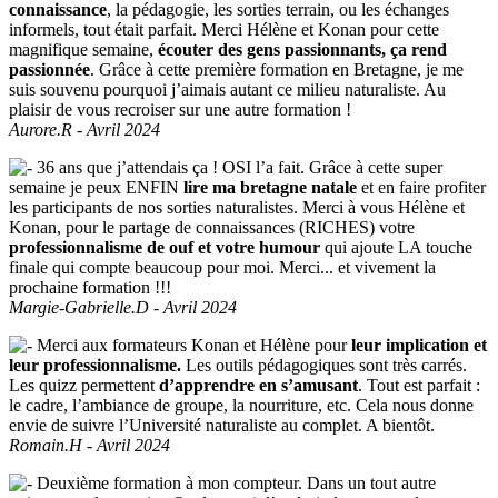
connaissance
, la pédagogie, les sorties terrain, ou les échanges
informels, tout était parfait. Merci Hélène et Konan pour cette
magnifique semaine,
écouter des gens passionnants, ça rend
passionnée
. Grâce à cette première formation en Bretagne, je me
suis souvenu pourquoi j’aimais autant ce milieu naturaliste. Au
plaisir de vous recroiser sur une autre formation !
Aurore.R - Avril 2024
36 ans que j’attendais ça ! OSI l’a fait. Grâce à cette super
semaine je peux ENFIN
lire ma bretagne natale
et en faire profiter
les participants de nos sorties naturalistes. Merci à vous Hélène et
Konan, pour le partage de connaissances (RICHES) votre
professionnalisme de ouf et votre humour
qui ajoute LA touche
finale qui compte beaucoup pour moi. Merci... et vivement la
prochaine formation !!!
Margie-Gabrielle.D - Avril 2024
Merci aux formateurs Konan et Hélène pour
leur implication et
leur professionnalisme.
Les outils pédagogiques sont très carrés.
Les quizz permettent
d’apprendre en s’amusant
. Tout est parfait :
le cadre, l’ambiance de groupe, la nourriture, etc. Cela nous donne
envie de suivre l’Université naturaliste au complet. A bientôt.
Romain.H - Avril 2024
Deuxième formation à mon compteur. Dans un tout autre