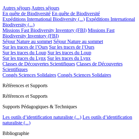
Autres séjours
Autres séjours
En quête de Biodiversité
En quête de Biodiversité
Expéditions International Biodiversity (...)
Expéditions International
Biodiversity (...)
Missions Fast Biodiversity Inventory (FBI)
Missions Fast
Biodiversity Inventory (FBI)
Séjour Nature au sommet
Séjour Nature au sommet
Sur les traces de l’Ours
Sur les traces de l’Ours
Sur les traces du Loup
Sur les traces du Loup
Sur les traces du Lynx
Sur les traces du Lynx
Classes de Découvertes Scientifiques
Classes de Découvertes
Scientifiques
Congés Sciences Solidaires
Congés Sciences Solidaires
Références et Supports
Références et Supports
Supports Pédagogiques & Techniques
Les outils d’identification naturaliste (...)
Les outils d’identification
naturaliste (...)
Bibliographie