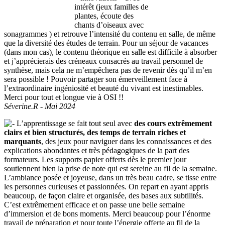
intérêt (jeux familles de
plantes, écoute des
chants d’oiseaux avec
sonagrammes ) et retrouve l’intensité du contenu en salle, de même
que la diversité des études de terrain. Pour un séjour de vacances
(dans mon cas), le contenu théorique en salle est difficile à absorber
et j’apprécierais des créneaux consacrés au travail personnel de
synthèse, mais cela ne m’empêchera pas de revenir dès qu’il m’en
sera possible ! Pouvoir partager son émerveillement face à
l’extraordinaire ingéniosité et beauté du vivant est inestimables.
Merci pour tout et longue vie à OSI !!
Séverine.R - Mai 2024
L’apprentissage se fait tout seul avec
des cours extrêmement
clairs et bien structurés, des temps de terrain riches et
marquants
, des jeux pour naviguer dans les connaissances et des
explications abondantes et très pédagogiques de la part des
formateurs. Les supports papier offerts dès le premier jour
soutiennent bien la prise de note qui est sereine au fil de la semaine.
L’ambiance posée et joyeuse, dans un très beau cadre, se tisse entre
les personnes curieuses et passionnées. On repart en ayant appris
beaucoup, de façon claire et organisée, des bases aux subtilités.
C’est extrêmement efficace et on passe une belle semaine
d’immersion et de bons moments. Merci beaucoup pour l’énorme
travail de préparation et pour toute l’énergie offerte au fil de la