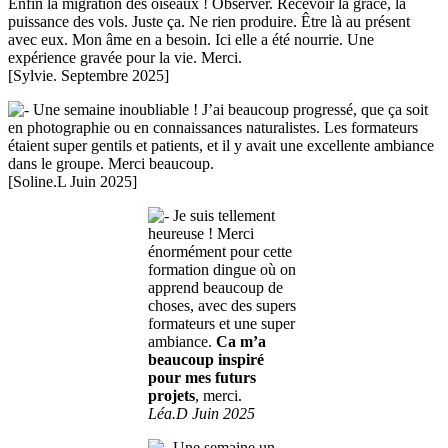
Enfin la migration des oiseaux ! Observer. Recevoir la grâce, la
puissance des vols. Juste ça. Ne rien produire. Être là au présent
avec eux. Mon âme en a besoin. Ici elle a été nourrie. Une
expérience gravée pour la vie. Merci.
[Sylvie. Septembre 2025]
Une semaine inoubliable ! J’ai beaucoup progressé, que ça soit
en photographie ou en connaissances naturalistes. Les formateurs
étaient super gentils et patients, et il y avait une excellente ambiance
dans le groupe. Merci beaucoup.
[Soline.L Juin 2025]
Je suis tellement
heureuse ! Merci
énormément pour cette
formation dingue où on
apprend beaucoup de
choses, avec des supers
formateurs et une super
ambiance.
Ca m’a
beaucoup inspiré
pour mes futurs
projets
, merci.
Léa.D Juin 2025
Une semaine un