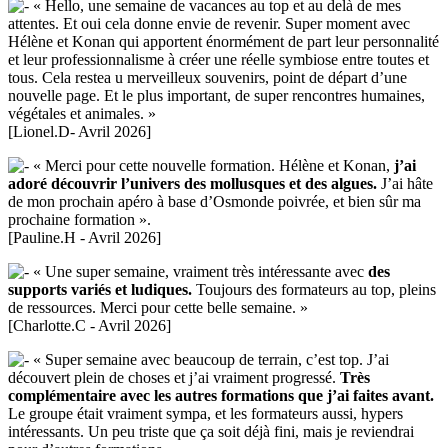
« Hello, une semaine de vacances au top et au delà de mes
attentes. Et oui cela donne envie de revenir. Super moment avec
Hélène et Konan qui apportent énormément de part leur personnalité
et leur professionnalisme à créer une réelle symbiose entre toutes et
tous. Cela restea u merveilleux souvenirs, point de départ d’une
nouvelle page. Et le plus important, de super rencontres humaines,
végétales et animales. »
[Lionel.D- Avril 2026]
« Merci pour cette nouvelle formation. Hélène et Konan,
j’ai
adoré découvrir l’univers des mollusques et des algues.
J’ai hâte
de mon prochain apéro à base d’Osmonde poivrée, et bien sûr ma
prochaine formation ».
[Pauline.H - Avril 2026]
« Une super semaine, vraiment très intéressante avec
des
supports variés et ludiques.
Toujours des formateurs au top, pleins
de ressources. Merci pour cette belle semaine. »
[Charlotte.C - Avril 2026]
« Super semaine avec beaucoup de terrain, c’est top. J’ai
découvert plein de choses et j’ai vraiment progressé.
Très
complémentaire avec les autres formations que j’ai faites avant.
Le groupe était vraiment sympa, et les formateurs aussi, hypers
intéressants. Un peu triste que ça soit déjà fini, mais je reviendrai