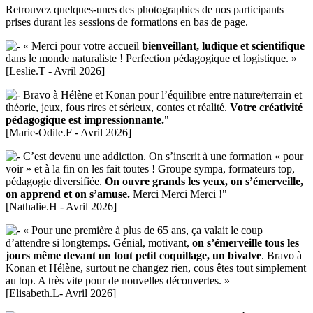
Retrouvez quelques-unes des photographies de nos participants
prises durant les sessions de formations en bas de page.
« Merci pour votre accueil
bienveillant, ludique et scientifique
dans le monde naturaliste ! Perfection pédagogique et logistique. »
[Leslie.T - Avril 2026]
Bravo à Hélène et Konan pour l’équilibre entre nature/terrain et
théorie, jeux, fous rires et sérieux, contes et réalité.
Votre créativité
pédagogique est impressionnante.
"
[Marie-Odile.F - Avril 2026]
C’est devenu une addiction. On s’inscrit à une formation « pour
voir » et à la fin on les fait toutes ! Groupe sympa, formateurs top,
pédagogie diversifiée.
On ouvre grands les yeux, on s’émerveille,
on apprend et on s’amuse.
Merci Merci Merci !"
[Nathalie.H - Avril 2026]
« Pour une première à plus de 65 ans, ça valait le coup
d’attendre si longtemps. Génial, motivant,
on s’émerveille tous les
jours même devant un tout petit coquillage, un bivalve
. Bravo à
Konan et Hélène, surtout ne changez rien, cous êtes tout simplement
au top. A très vite pour de nouvelles découvertes. »
[Elisabeth.L- Avril 2026]