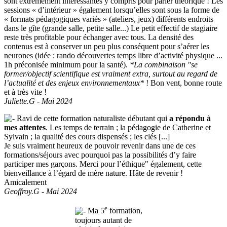
sont extrêmement intéressantes y compris pour parler théorique ! Les
sessions « d’intérieur » également lorsqu’elles sont sous la forme de
« formats pédagogiques variés » (ateliers, jeux) différents endroits
dans le gîte (grande salle, petite salle...) Le petit effectif de stagiaire
reste très profitable pour échanger avec tous. La densité des
contenus est à conserver un peu plus conséquent pour s’aérer les
neurones (idée : rando découvertes temps libre d’activité physique ...
1h préconisée minimum pour la santé).
*La combinaison "se
former/objectif scientifique est vraiment extra, surtout au regard de
l’actualité et des enjeux environnementaux*
! Bon vent, bonne route
et à très vite !
Juliette.G - Mai 2024
Ravi de cette formation naturaliste débutant qui
a répondu à
mes attentes
. Les temps de terrain ; la pédagogie de Catherine et
Sylvain ; la qualité des cours dispensés ; les clés [...]
Je suis vraiment heureux de pouvoir revenir dans une de ces
formations/séjours avec pourquoi pas la possibilités d’y faire
participer mes garçons. Merci pour l’éthique" également, cette
bienveillance à l’égard de mère nature. Hâte de revenir !
Amicalement
Geoffroy.G - Mai 2024
e
Ma 5
formation,
toujours autant de