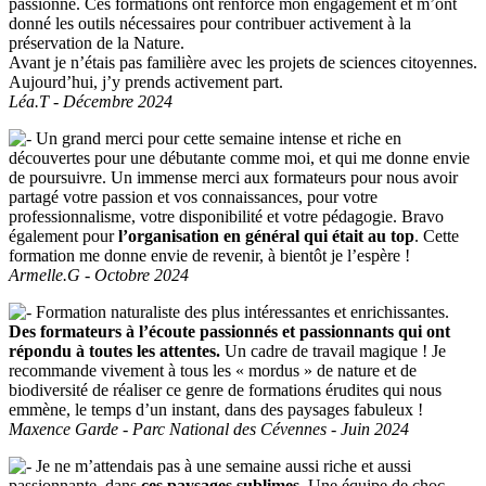
passionne. Ces formations ont renforcé mon engagement et m’ont
donné les outils nécessaires pour contribuer activement à la
préservation de la Nature.
Avant je n’étais pas familière avec les projets de sciences citoyennes.
Aujourd’hui, j’y prends activement part.
Léa.T - Décembre 2024
Un grand merci pour cette semaine intense et riche en
découvertes pour une débutante comme moi, et qui me donne envie
de poursuivre. Un immense merci aux formateurs pour nous avoir
partagé votre passion et vos connaissances, pour votre
professionnalisme, votre disponibilité et votre pédagogie. Bravo
également pour
l’organisation en général qui était au top
. Cette
formation me donne envie de revenir, à bientôt je l’espère !
Armelle.G - Octobre 2024
Formation naturaliste des plus intéressantes et enrichissantes.
Des formateurs à l’écoute passionnés et passionnants qui ont
répondu à toutes les attentes.
Un cadre de travail magique ! Je
recommande vivement à tous les « mordus » de nature et de
biodiversité de réaliser ce genre de formations érudites qui nous
emmène, le temps d’un instant, dans des paysages fabuleux !
Maxence Garde - Parc National des Cévennes - Juin 2024
Je ne m’attendais pas à une semaine aussi riche et aussi
passionnante, dans
ces paysages sublimes.
Une équipe de choc