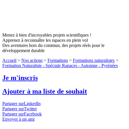
Menez à bien d'incroyables projets scientifiques !
Apprenez à reconnaître les rapaces en plein vol
Des aventures hors du commun, des projets réels pour le
développement durable
Accueil
>
Nos actions
>
Formations
>
Formations naturalistes
>
Formation Naturaliste - Spéciale Rapaces - Automne - Pyrénées
Je m'inscris
Ajouter à ma liste de souhait
Partager surLinkedIn
Partager surTwitter
Partager surFacebook
Envoyer à un ami