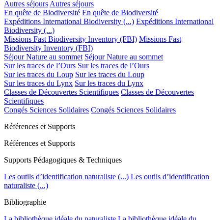
Autres séjours
Autres séjours
En quête de Biodiversité
En quête de Biodiversité
Expéditions International Biodiversity (...)
Expéditions International
Biodiversity (...)
Missions Fast Biodiversity Inventory (FBI)
Missions Fast
Biodiversity Inventory (FBI)
Séjour Nature au sommet
Séjour Nature au sommet
Sur les traces de l’Ours
Sur les traces de l’Ours
Sur les traces du Loup
Sur les traces du Loup
Sur les traces du Lynx
Sur les traces du Lynx
Classes de Découvertes Scientifiques
Classes de Découvertes
Scientifiques
Congés Sciences Solidaires
Congés Sciences Solidaires
Références et Supports
Références et Supports
Supports Pédagogiques & Techniques
Les outils d’identification naturaliste (...)
Les outils d’identification
naturaliste (...)
Bibliographie
La bibliothèque idéale du naturaliste
La bibliothèque idéale du