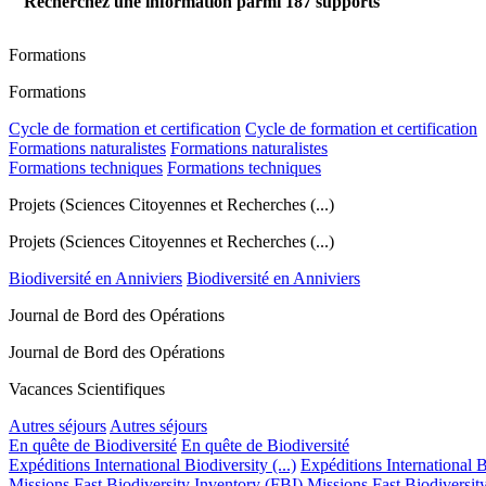
Recherchez une information parmi
187
supports
Formations
Formations
Cycle de formation et certification
Cycle de formation et certification
Formations naturalistes
Formations naturalistes
Formations techniques
Formations techniques
Projets (Sciences Citoyennes et Recherches (...)
Projets (Sciences Citoyennes et Recherches (...)
Biodiversité en Anniviers
Biodiversité en Anniviers
Journal de Bord des Opérations
Journal de Bord des Opérations
Vacances Scientifiques
Autres séjours
Autres séjours
En quête de Biodiversité
En quête de Biodiversité
Expéditions International Biodiversity (...)
Expéditions International Bi
Missions Fast Biodiversity Inventory (FBI)
Missions Fast Biodiversit