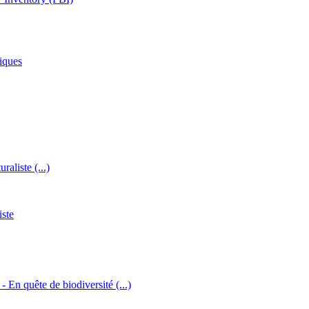
iques
raliste (...)
iste
 - En quête de biodiversité (...)