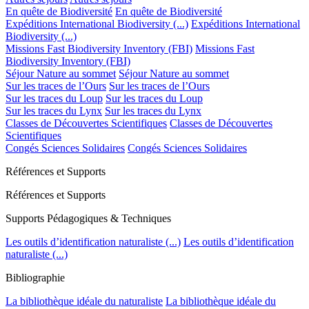
En quête de Biodiversité
En quête de Biodiversité
Expéditions International Biodiversity (...)
Expéditions International
Biodiversity (...)
Missions Fast Biodiversity Inventory (FBI)
Missions Fast
Biodiversity Inventory (FBI)
Séjour Nature au sommet
Séjour Nature au sommet
Sur les traces de l’Ours
Sur les traces de l’Ours
Sur les traces du Loup
Sur les traces du Loup
Sur les traces du Lynx
Sur les traces du Lynx
Classes de Découvertes Scientifiques
Classes de Découvertes
Scientifiques
Congés Sciences Solidaires
Congés Sciences Solidaires
Références et Supports
Références et Supports
Supports Pédagogiques & Techniques
Les outils d’identification naturaliste (...)
Les outils d’identification
naturaliste (...)
Bibliographie
La bibliothèque idéale du naturaliste
La bibliothèque idéale du