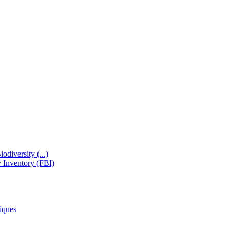
odiversity (...)
y Inventory (FBI)
iques