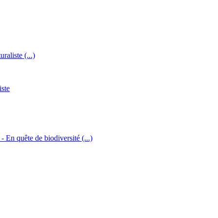
raliste (...)
iste
 - En quête de biodiversité (...)