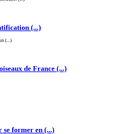
ification (...)
n (...)
oiseaux de France (...)
r se former en (...)