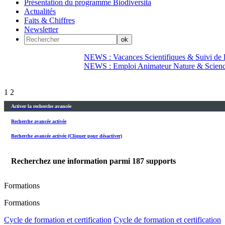
Présentation du programme Biodiversita
Actualités
Faits & Chiffres
Newsletter
NEWS : Vacances Scientifiques & Suivi de la
NEWS : Emploi Animateur Nature & Scien
1
2
Activer la recherche avancée
Recherche avancée activée
Recherche avancée activée (Cliquer pour désactiver)
Recherchez une information parmi
187
supports
Formations
Formations
Cycle de formation et certification
Cycle de formation et certification