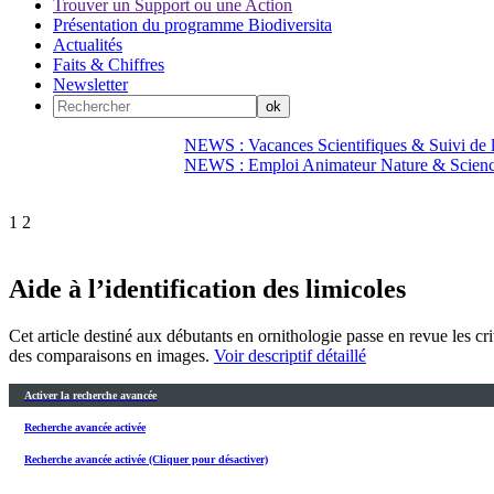
Trouver un Support ou une Action
Présentation du programme Biodiversita
Actualités
Faits & Chiffres
Newsletter
NEWS : Vacances Scientifiques & Suivi de la
NEWS : Emploi Animateur Nature & Scien
1
2
Aide à l’identification des limicoles
Cet article destiné aux débutants en ornithologie passe en revue les cr
des comparaisons en images.
Voir descriptif détaillé
Activer la recherche avancée
Recherche avancée activée
Recherche avancée activée (Cliquer pour désactiver)