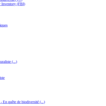
y Inventory (FBI)
iques
raliste (...)
iste
 - En quête de biodiversité (...)