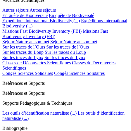
Vacances Scientifiques
Autres séjours
Autres séjours
En quête de Biodiversité
En quête de Biodiversité
Expéditions International Biodiversity (...)
Expéditions International
Biodiversity (...)
Missions Fast Biodiversity Inventory (FBI)
Missions Fast
Biodiversity Inventory (FBI)
Séjour Nature au sommet
Séjour Nature au sommet
Sur les traces de l’Ours
Sur les traces de l’Ours
Sur les traces du Loup
Sur les traces du Loup
Sur les traces du Lynx
Sur les traces du Lynx
Classes de Découvertes Scientifiques
Classes de Découvertes
Scientifiques
Congés Sciences Solidaires
Congés Sciences Solidaires
Références et Supports
Références et Supports
Supports Pédagogiques & Techniques
Les outils d’identification naturaliste (...)
Les outils d’identification
naturaliste (...)
Bibliographie