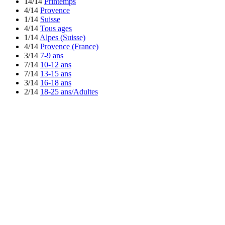
14/14
Printemps
4/14
Provence
1/14
Suisse
4/14
Tous ages
1/14
Alpes (Suisse)
4/14
Provence (France)
3/14
7-9 ans
7/14
10-12 ans
7/14
13-15 ans
3/14
16-18 ans
2/14
18-25 ans/Adultes