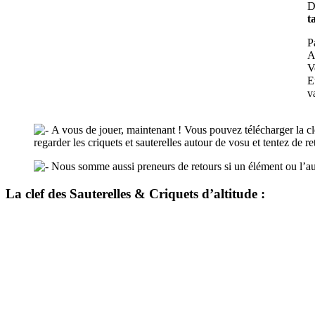
D
t
P
A
V
E
v
A vous de jouer, maintenant ! Vous pouvez télécharger la cl
regarder les criquets et sauterelles autour de vosu et tentez de re
Nous somme aussi preneurs de retours si un élément ou l’autr
La clef des Sauterelles & Criquets d’altitude :