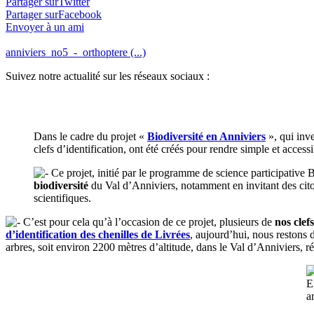
Partager surTwitter
Partager surFacebook
Envoyer à un ami
anniviers_no5_-_orthoptere (...)
Suivez notre actualité sur les réseaux sociaux :
Dans le cadre du projet «
Biodiversité en Anniviers
», qui inve
clefs d’identification, ont été créés pour rendre simple et acces
Ce projet, initié par le programme de science participative 
biodiversité
du Val d’Anniviers, notamment en invitant des citoy
scientifiques.
C’est pour cela qu’à l’occasion de ce projet, plusieurs de
nos clef
d’identification des chenilles de Livrées
, aujourd’hui, nous restons d
arbres, soit environ 2200 mètres d’altitude, dans le Val d’Anniviers, r
E
a