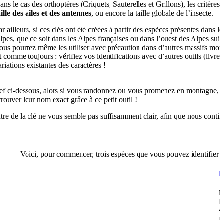
ans le cas des orthoptères (Criquets, Sauterelles et Grillons), les critères
aille des ailes et des antennes
, ou encore la taille globale de l’insecte.
ar ailleurs, si ces clés ont été créées à partir des espèces présentes dans l
lpes, que ce soit dans les Alpes françaises ou dans l’ouest des Alpes suis
ous pourrez même les utiliser avec précaution dans d’autres massifs m
t comme toujours : vérifiez vos identifications avec d’autres outils (livre,
ariations existantes des caractères !
ef ci-dessous, alors si vous randonnez ou vous promenez en montagne, g
trouver leur nom exact grâce à ce petit outil !
e de la clé ne vous semble pas suffisamment clair, afin que nous contin
Voici, pour commencer, trois espèces que vous pouvez identifier 