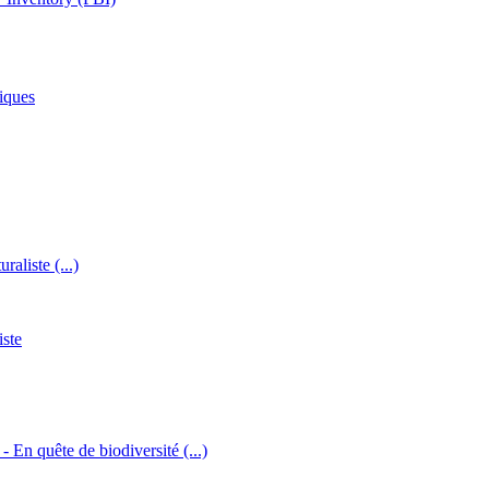
iques
raliste (...)
iste
 - En quête de biodiversité (...)