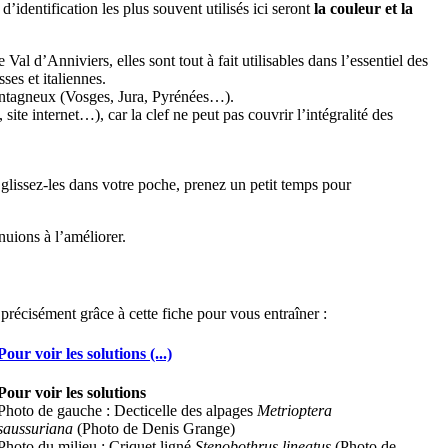
 d’identification les plus souvent utilisés ici seront
la couleur et la
e Val d’Anniviers, elles sont tout à fait utilisables dans l’essentiel des
ses et italiennes.
ontagneux (Vosges, Jura, Pyrénées…).
 site internet…), car la clef ne peut pas couvrir l’intégralité des
lissez-les dans votre poche, prenez un petit temps pour
uions à l’améliorer.
précisément grâce à cette fiche pour vous entraîner :
Pour voir les solutions (...)
Pour voir les solutions
Photo de gauche : Decticelle des alpages
Metrioptera
saussuriana
(Photo de Denis Grange)
Photo du milieu : Criquet ligné
Stenobothrus lineatus
(Photo de