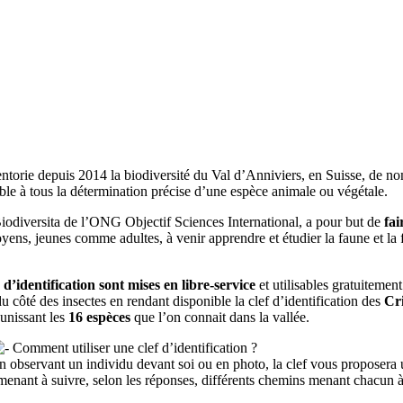
ntorie depuis 2014 la biodiversité du Val d’Anniviers, en Suisse, de nomb
sible à tous la détermination précise d’une espèce animale ou végétale.
Biodiversita de l’ONG Objectif Sciences International, a pour but de
fai
ens, jeunes comme adultes, à venir apprendre et étudier la faune et la 
s d’identification sont mises en libre-service
et utilisables gratuitemen
u côté des insectes en rendant disponible la clef d’identification des
Cri
éunissant les
16 espèces
que l’on connait dans la vallée.
Comment utiliser une clef d’identification ?
n observant un individu devant soi ou en photo, la clef vous proposera un
menant à suivre, selon les réponses, différents chemins menant chacun 