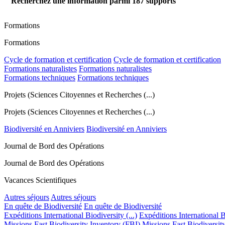
Recherchez une information parmi
187
supports
Formations
Formations
Cycle de formation et certification
Cycle de formation et certification
Formations naturalistes
Formations naturalistes
Formations techniques
Formations techniques
Projets (Sciences Citoyennes et Recherches (...)
Projets (Sciences Citoyennes et Recherches (...)
Biodiversité en Anniviers
Biodiversité en Anniviers
Journal de Bord des Opérations
Journal de Bord des Opérations
Vacances Scientifiques
Autres séjours
Autres séjours
En quête de Biodiversité
En quête de Biodiversité
Expéditions International Biodiversity (...)
Expéditions International Bi
Missions Fast Biodiversity Inventory (FBI)
Missions Fast Biodiversit