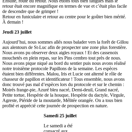
Ensuite, route du retour. Nous étions tous bien fatigués mais le
retour était encore magnifique en termes de vue et c’était plus facile
de descendre que de grimper !
Retour en funiculaire et retour au centre pour le goûter bien mérité.
À demain !
Jeudi 23 juillet
Aujourd’hui, nous sommes allés nous balader vers la forêt de Gillou
aux alentours de St-Luc afin de prospecter une zone plus forestière.
Nous avons pu observer deux aigles royaux ! Et des cassenoix
mouchetés en plein repas, sur les Pins cembro tout près de nous.
Nous avons pique niqué au bord du sentier puis nous avons réalisé
notre troisième protocole Papillons de la semaine. Les espèces
étaient bien différentes. Malou, Iris et Lucie ont alterné le rôle de
chasseur de papillon et identificateur ! Tous ensemble, nous avons
donc trouvé pas mal d’espèces lors du protocole et sur le chemin :
Moirés frange-pie, Azuré bleu nacré, Demi-deuil, Grand nacré,
Petite tortue, Hespérie de la houque, Hespérie du dactyle, Virgule,
Agreste, Piéride de la moutarde, Mélitée orangée. On a tous bien
profité et apprécié cette journée de prospection en nature.
Samedi 25 juillet
Le samedi a été
consacré aux