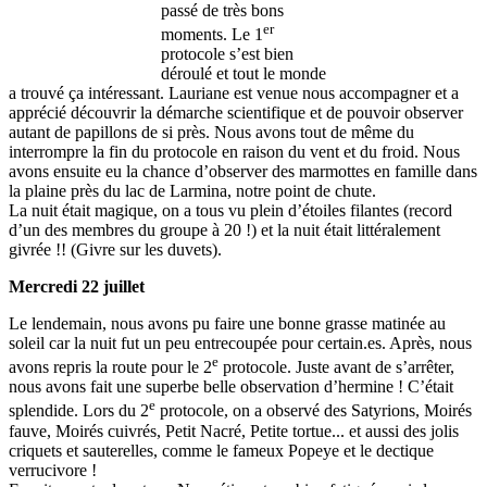
passé de très bons
er
moments. Le 1
protocole s’est bien
déroulé et tout le monde
a trouvé ça intéressant. Lauriane est venue nous accompagner et a
apprécié découvrir la démarche scientifique et de pouvoir observer
autant de papillons de si près. Nous avons tout de même du
interrompre la fin du protocole en raison du vent et du froid. Nous
avons ensuite eu la chance d’observer des marmottes en famille dans
la plaine près du lac de Larmina, notre point de chute.
La nuit était magique, on a tous vu plein d’étoiles filantes (record
d’un des membres du groupe à 20 !) et la nuit était littéralement
givrée !! (Givre sur les duvets).
Mercredi 22 juillet
Le lendemain, nous avons pu faire une bonne grasse matinée au
soleil car la nuit fut un peu entrecoupée pour certain.es. Après, nous
e
avons repris la route pour le 2
protocole. Juste avant de s’arrêter,
nous avons fait une superbe belle observation d’hermine ! C’était
e
splendide. Lors du 2
protocole, on a observé des Satyrions, Moirés
fauve, Moirés cuivrés, Petit Nacré, Petite tortue... et aussi des jolis
criquets et sauterelles, comme le fameux Popeye et le dectique
verrucivore !