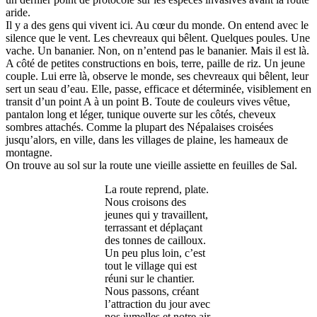
aride.
Il y a des gens qui vivent ici. Au cœur du monde. On entend avec le
silence que le vent. Les chevreaux qui bêlent. Quelques poules. Une
vache. Un bananier. Non, on n’entend pas le bananier. Mais il est là.
A côté de petites constructions en bois, terre, paille de riz. Un jeune
couple. Lui erre là, observe le monde, ses chevreaux qui bêlent, leur
sert un seau d’eau. Elle, passe, efficace et déterminée, visiblement en
transit d’un point A à un point B. Toute de couleurs vives vêtue,
pantalon long et léger, tunique ouverte sur les côtés, cheveux
sombres attachés. Comme la plupart des Népalaises croisées
jusqu’alors, en ville, dans les villages de plaine, les hameaux de
montagne.
On trouve au sol sur la route une vieille assiette en feuilles de Sal.
La route reprend, plate.
Nous croisons des
jeunes qui y travaillent,
terrassant et déplaçant
des tonnes de cailloux.
Un peu plus loin, c’est
tout le village qui est
réuni sur le chantier.
Nous passons, créant
l’attraction du jour avec
nos jumelles et notre air