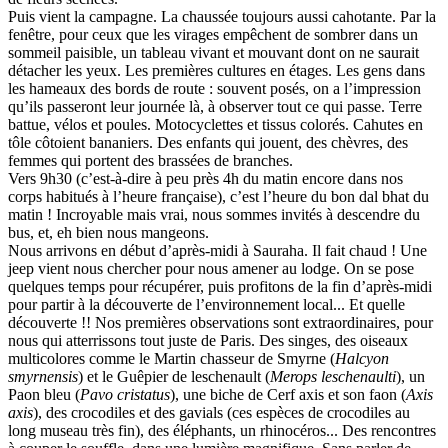
Puis vient la campagne. La chaussée toujours aussi cahotante. Par la
fenêtre, pour ceux que les virages empêchent de sombrer dans un
sommeil paisible, un tableau vivant et mouvant dont on ne saurait
détacher les yeux. Les premières cultures en étages. Les gens dans
les hameaux des bords de route : souvent posés, on a l’impression
qu’ils passeront leur journée là, à observer tout ce qui passe. Terre
battue, vélos et poules. Motocyclettes et tissus colorés. Cahutes en
tôle côtoient bananiers. Des enfants qui jouent, des chèvres, des
femmes qui portent des brassées de branches.
Vers 9h30 (c’est-à-dire à peu près 4h du matin encore dans nos
corps habitués à l’heure française), c’est l’heure du bon dal bhat du
matin ! Incroyable mais vrai, nous sommes invités à descendre du
bus, et, eh bien nous mangeons.
Nous arrivons en début d’après-midi à Sauraha. Il fait chaud ! Une
jeep vient nous chercher pour nous amener au lodge. On se pose
quelques temps pour récupérer, puis profitons de la fin d’après-midi
pour partir à la découverte de l’environnement local... Et quelle
découverte !! Nos premières observations sont extraordinaires, pour
nous qui atterrissons tout juste de Paris. Des singes, des oiseaux
multicolores comme le Martin chasseur de Smyrne (
Halcyon
smyrnensis
) et le Guêpier de leschenault (
Merops leschenaulti
), un
Paon bleu (
Pavo cristatus
), une biche de Cerf axis et son faon (
Axis
axis
), des crocodiles et des gavials (ces espèces de crocodiles au
long museau très fin), des éléphants, un rhinocéros... Des rencontres