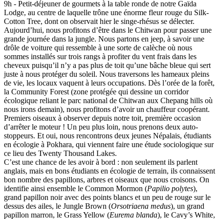
9h - Petit-déjeuner de gourmets à la table ronde de notre Gaïda
Lodge, au centre de laquelle trône une énorme fleur rouge du Silk-
Cotton Tree, dont on observait hier le singe-rhésus se délecter.
Aujourd’hui, nous profitons d’être dans le Chitwan pour passer une
grande journée dans la jungle. Nous partons en jeep, à savoir une
drôle de voiture qui ressemble à une sorte de calèche où nous
sommes installés sur trois rangs à profiter du vent frais dans les
cheveux puisqu’il n’y a pas plus de toit qu’une bâche bleue qui sert
juste à nous protéger du soleil. Nous traversons les hameaux pleins
de vie, les locaux vaquent à leurs occupations. Dès l’orée de la forêt,
la Community Forest (zone protégée qui dessine un corridor
écologique reliant le parc national de Chitwan aux Chepang hills où
nous irons demain), nous profitons d’avoir un chauffeur coopérant.
Premiers oiseaux à observer depuis notre toit, première occasion
d’arrêter le moteur ! Un peu plus loin, nous prenons deux auto-
stoppeurs. Et oui, nous rencontrons deux jeunes Népalais, étudiants
en écologie à Pokhara, qui viennent faire une étude sociologique sur
ce lieu des Twenty Thousand Lakes.
C’est une chance de les avoir à bord : non seulement ils parlent
anglais, mais en bons étudiants en écologie de terrain, ils connaissent
bon nombre des papillons, arbres et oiseaux que nous croisons. On
identifie ainsi ensemble le Common Mormon (
Papilio polytes
),
grand papillon noir avec des points blancs et un peu de rouge sur le
dessus des ailes, le Jungle Brown (
Orsotriaena medus
), un grand
papillon marron, le Grass Yellow (
Eurema blanda
), le Cavy’s White,