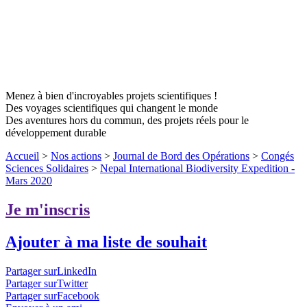
Menez à bien d'incroyables projets scientifiques !
Des voyages scientifiques qui changent le monde
Des aventures hors du commun, des projets réels pour le
développement durable
Accueil
>
Nos actions
>
Journal de Bord des Opérations
>
Congés
Sciences Solidaires
>
Nepal International Biodiversity Expedition -
Mars 2020
Je m'inscris
Ajouter à ma liste de souhait
Partager surLinkedIn
Partager surTwitter
Partager surFacebook