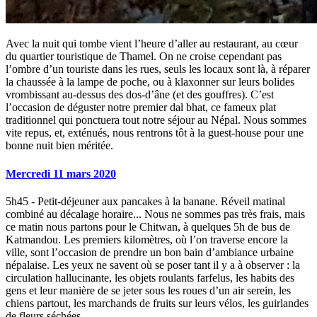
Avec la nuit qui tombe vient l’heure d’aller au restaurant, au cœur
du quartier touristique de Thamel. On ne croise cependant pas
l’ombre d’un touriste dans les rues, seuls les locaux sont là, à réparer
la chaussée à la lampe de poche, ou à klaxonner sur leurs bolides
vrombissant au-dessus des dos-d’âne (et des gouffres). C’est
l’occasion de déguster notre premier dal bhat, ce fameux plat
traditionnel qui ponctuera tout notre séjour au Népal. Nous sommes
vite repus, et, exténués, nous rentrons tôt à la guest-house pour une
bonne nuit bien méritée.
Mercredi 11 mars 2020
5h45 - Petit-déjeuner aux pancakes à la banane. Réveil matinal
combiné au décalage horaire... Nous ne sommes pas très frais, mais
ce matin nous partons pour le Chitwan, à quelques 5h de bus de
Katmandou. Les premiers kilomètres, où l’on traverse encore la
ville, sont l’occasion de prendre un bon bain d’ambiance urbaine
népalaise. Les yeux ne savent où se poser tant il y a à observer : la
circulation hallucinante, les objets roulants farfelus, les habits des
gens et leur manière de se jeter sous les roues d’un air serein, les
chiens partout, les marchands de fruits sur leurs vélos, les guirlandes
de fleurs séchées.