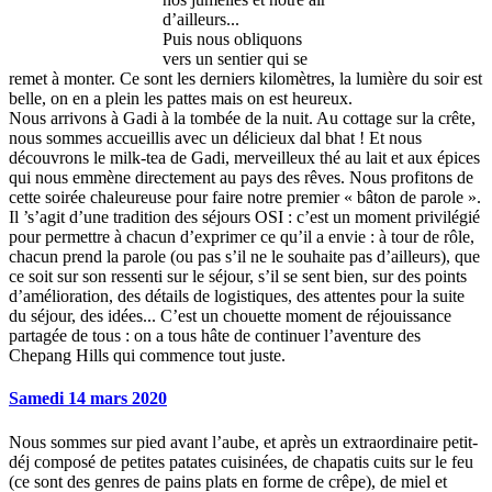
d’ailleurs...
Puis nous obliquons
vers un sentier qui se
remet à monter. Ce sont les derniers kilomètres, la lumière du soir est
belle, on en a plein les pattes mais on est heureux.
Nous arrivons à Gadi à la tombée de la nuit. Au cottage sur la crête,
nous sommes accueillis avec un délicieux dal bhat ! Et nous
découvrons le milk-tea de Gadi, merveilleux thé au lait et aux épices
qui nous emmène directement au pays des rêves. Nous profitons de
cette soirée chaleureuse pour faire notre premier « bâton de parole ».
Il ’s’agit d’une tradition des séjours OSI : c’est un moment privilégié
pour permettre à chacun d’exprimer ce qu’il a envie : à tour de rôle,
chacun prend la parole (ou pas s’il ne le souhaite pas d’ailleurs), que
ce soit sur son ressenti sur le séjour, s’il se sent bien, sur des points
d’amélioration, des détails de logistiques, des attentes pour la suite
du séjour, des idées... C’est un chouette moment de réjouissance
partagée de tous : on a tous hâte de continuer l’aventure des
Chepang Hills qui commence tout juste.
Samedi 14 mars 2020
Nous sommes sur pied avant l’aube, et après un extraordinaire petit-
déj composé de petites patates cuisinées, de chapatis cuits sur le feu
(ce sont des genres de pains plats en forme de crêpe), de miel et