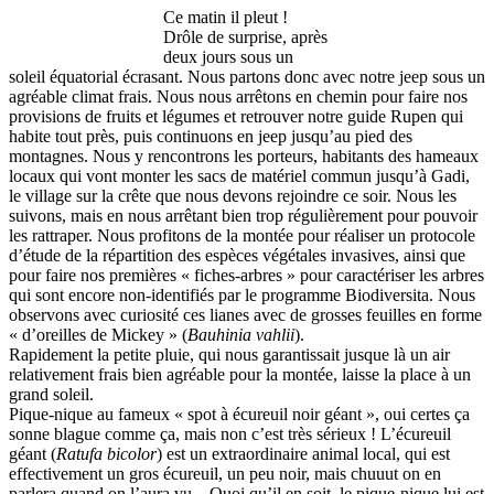
Ce matin il pleut !
Drôle de surprise, après
deux jours sous un
soleil équatorial écrasant. Nous partons donc avec notre jeep sous un
agréable climat frais. Nous nous arrêtons en chemin pour faire nos
provisions de fruits et légumes et retrouver notre guide Rupen qui
habite tout près, puis continuons en jeep jusqu’au pied des
montagnes. Nous y rencontrons les porteurs, habitants des hameaux
locaux qui vont monter les sacs de matériel commun jusqu’à Gadi,
le village sur la crête que nous devons rejoindre ce soir. Nous les
suivons, mais en nous arrêtant bien trop régulièrement pour pouvoir
les rattraper. Nous profitons de la montée pour réaliser un protocole
d’étude de la répartition des espèces végétales invasives, ainsi que
pour faire nos premières « fiches-arbres » pour caractériser les arbres
qui sont encore non-identifiés par le programme Biodiversita. Nous
observons avec curiosité ces lianes avec de grosses feuilles en forme
« d’oreilles de Mickey » (
Bauhinia vahlii
).
Rapidement la petite pluie, qui nous garantissait jusque là un air
relativement frais bien agréable pour la montée, laisse la place à un
grand soleil.
Pique-nique au fameux « spot à écureuil noir géant », oui certes ça
sonne blague comme ça, mais non c’est très sérieux ! L’écureuil
géant (
Ratufa bicolor
) est un extraordinaire animal local, qui est
effectivement un gros écureuil, un peu noir, mais chuuut on en
parlera quand on l’aura vu... Quoi qu’il en soit, le pique-nique lui est