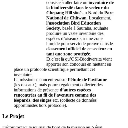
consiste à aller faire un
inventaire de
la biodiversité dans le secteur du
Chepang Hill
situé au Nord du
Parc
National de Chitwan
. Localement,
l’association Bird Education
Society
, basée à Sauraha, souhaite
produire un vaste inventaire des
espèces d’oiseaux sur une zone
humide pour servir de preuve dans le
classement officiel de ce secteur en
tant que zone protégée
.
Et c’est là qu’OSI-Biodiversita vient
apporter son concours en mettant en
place un protocole scientifique permettant cet
inventaire.
La mission se concentrera sur
l’étude de l’avifaune
(les oiseaux), mais pourra également collecter des
informations de présence
d’autres espèces
rencontrées au fil de l’aventure comme des
léopards, des singes
etc. (collecte de données
opportunistes hors protocole).
Le Projet
Découvrez ici le journal de bord de la mission au Népal.