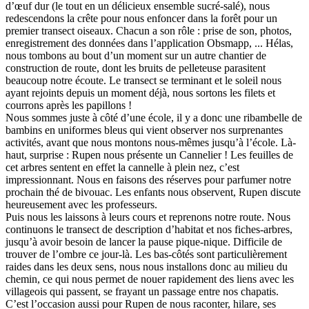
d’œuf dur (le tout en un délicieux ensemble sucré-salé), nous
redescendons la crête pour nous enfoncer dans la forêt pour un
premier transect oiseaux. Chacun a son rôle : prise de son, photos,
enregistrement des données dans l’application Obsmapp, ... Hélas,
nous tombons au bout d’un moment sur un autre chantier de
construction de route, dont les bruits de pelleteuse parasitent
beaucoup notre écoute. Le transect se terminant et le soleil nous
ayant rejoints depuis un moment déjà, nous sortons les filets et
courrons après les papillons !
Nous sommes juste à côté d’une école, il y a donc une ribambelle de
bambins en uniformes bleus qui vient observer nos surprenantes
activités, avant que nous montons nous-mêmes jusqu’à l’école. Là-
haut, surprise : Rupen nous présente un Cannelier ! Les feuilles de
cet arbres sentent en effet la cannelle à plein nez, c’est
impressionnant. Nous en faisons des réserves pour parfumer notre
prochain thé de bivouac. Les enfants nous observent, Rupen discute
heureusement avec les professeurs.
Puis nous les laissons à leurs cours et reprenons notre route. Nous
continuons le transect de description d’habitat et nos fiches-arbres,
jusqu’à avoir besoin de lancer la pause pique-nique. Difficile de
trouver de l’ombre ce jour-là. Les bas-côtés sont particulièrement
raides dans les deux sens, nous nous installons donc au milieu du
chemin, ce qui nous permet de nouer rapidement des liens avec les
villageois qui passent, se frayant un passage entre nos chapatis.
C’est l’occasion aussi pour Rupen de nous raconter, hilare, ses