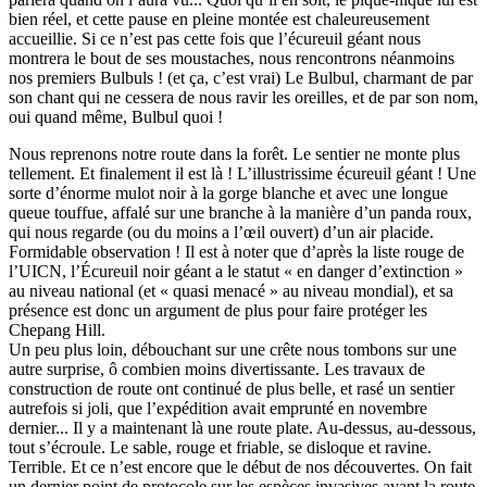
bien réel, et cette pause en pleine montée est chaleureusement
accueillie. Si ce n’est pas cette fois que l’écureuil géant nous
montrera le bout de ses moustaches, nous rencontrons néanmoins
nos premiers Bulbuls ! (et ça, c’est vrai) Le Bulbul, charmant de par
son chant qui ne cessera de nous ravir les oreilles, et de par son nom,
oui quand même, Bulbul quoi !
Nous reprenons notre route dans la forêt. Le sentier ne monte plus
tellement. Et finalement il est là ! L’illustrissime écureuil géant ! Une
sorte d’énorme mulot noir à la gorge blanche et avec une longue
queue touffue, affalé sur une branche à la manière d’un panda roux,
qui nous regarde (ou du moins a l’œil ouvert) d’un air placide.
Formidable observation ! Il est à noter que d’après la liste rouge de
l’UICN, l’Écureuil noir géant a le statut « en danger d’extinction »
au niveau national (et « quasi menacé » au niveau mondial), et sa
présence est donc un argument de plus pour faire protéger les
Chepang Hill.
Un peu plus loin, débouchant sur une crête nous tombons sur une
autre surprise, ô combien moins divertissante. Les travaux de
construction de route ont continué de plus belle, et rasé un sentier
autrefois si joli, que l’expédition avait emprunté en novembre
dernier... Il y a maintenant là une route plate. Au-dessus, au-dessous,
tout s’écroule. Le sable, rouge et friable, se disloque et ravine.
Terrible. Et ce n’est encore que le début de nos découvertes. On fait
un dernier point de protocole sur les espèces invasives avant la route