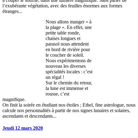
à couper le souffle, dans une lumière magnifique. Sans parler de
l’exubérante végétation, avec des feuilles énormes aux formes
étranges...
Nous allons manger « à
la plage ». En effet, une
petite table ronde,
chaises longues et
parasol nous attendent
en bord de rivière pour
le coucher de soleil.
Nous expérimentons de
nouveau les diverses
spécialités locales : c’est
un régal !
Sur le chemin du retour,
la lune est immense et
rousse, c’est
magnifique.
On finit la soirée en étudiant nos étoiles ; Ethel, fine astrologue, nous
calcule nos personnalités à partir de nos signes lunaires et solaires,
ascendants et descendants...
Jeudi 12 mars 2020