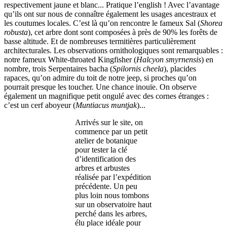
respectivement jaune et blanc... Pratique l’english ! Avec l’avantage
qu’ils ont sur nous de connaître également les usages ancestraux et
les coutumes locales. C’est là qu’on rencontre le fameux Sal (
Shorea
robusta
), cet arbre dont sont composées à près de 90% les forêts de
basse altitude. Et de nombreuses termitières particulièrement
architecturales. Les observations ornithologiques sont remarquables :
notre fameux White-throated Kingfisher (
Halcyon smyrnensis
) en
nombre, trois Serpentaires bacha (
Spilornis cheela
), placides
rapaces, qu’on admire du toit de notre jeep, si proches qu’on
pourrait presque les toucher. Une chance inouïe. On observe
également un magnifique petit ongulé avec des cornes étranges :
c’est un cerf aboyeur (
Muntiacus muntjak
)...
Arrivés sur le site, on
commence par un petit
atelier de botanique
pour tester la clé
d’identification des
arbres et arbustes
réalisée par l’expédition
précédente. Un peu
plus loin nous tombons
sur un observatoire haut
perché dans les arbres,
élu place idéale pour