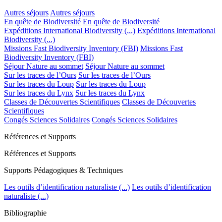
Autres séjours
Autres séjours
En quête de Biodiversité
En quête de Biodiversité
Expéditions International Biodiversity (...)
Expéditions International
Biodiversity (...)
Missions Fast Biodiversity Inventory (FBI)
Missions Fast
Biodiversity Inventory (FBI)
Séjour Nature au sommet
Séjour Nature au sommet
Sur les traces de l’Ours
Sur les traces de l’Ours
Sur les traces du Loup
Sur les traces du Loup
Sur les traces du Lynx
Sur les traces du Lynx
Classes de Découvertes Scientifiques
Classes de Découvertes
Scientifiques
Congés Sciences Solidaires
Congés Sciences Solidaires
Références et Supports
Références et Supports
Supports Pédagogiques & Techniques
Les outils d’identification naturaliste (...)
Les outils d’identification
naturaliste (...)
Bibliographie