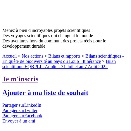
Menez à bien d'incroyables projets scientifiques !
Des voyages scientifiques qui changent le monde
Des aventures hors du commun, des projets réels pour le
développement durable
Accueil
>
Nos actions
>
Bilans et rapports
>
Bilans scientifiques -
En quête de biodiversité au pays du Loup - Itinérance
>
Bilan
scientifique EQBPLI - Adulte - 31 Juillet au 7 Août 2022
Je m'inscris
Ajouter à ma liste de souhait
Partager surLinkedIn
Partager surTwitter
Partager surFacebook
Envoyer à un ami