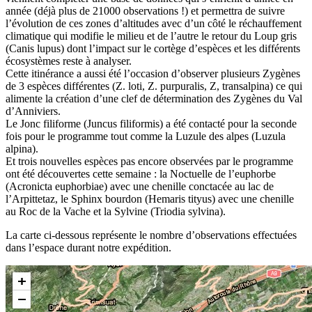
année (déjà plus de 21000 observations !) et permettra de suivre
l’évolution de ces zones d’altitudes avec d’un côté le réchauffement
climatique qui modifie le milieu et de l’autre le retour du Loup gris
(Canis lupus) dont l’impact sur le cortège d’espèces et les différents
écosystèmes reste à analyser.
Cette itinérance a aussi été l’occasion d’observer plusieurs Zygènes
de 3 espèces différentes (Z. loti, Z. purpuralis, Z, transalpina) ce qui
alimente la création d’une clef de détermination des Zygènes du Val
d’Anniviers.
Le Jonc filiforme (Juncus filiformis) a été contacté pour la seconde
fois pour le programme tout comme la Luzule des alpes (Luzula
alpina).
Et trois nouvelles espèces pas encore observées par le programme
ont été découvertes cette semaine : la Noctuelle de l’euphorbe
(Acronicta euphorbiae) avec une chenille conctacée au lac de
l’Arpittetaz, le Sphinx bourdon (Hemaris tityus) avec une chenille
au Roc de la Vache et la Sylvine (Triodia sylvina).
La carte ci-dessous représente le nombre d’observations effectuées
dans l’espace durant notre expédition.