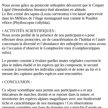
Nous avons grâce au protocole orthoptère découvert que le Criquet
Ligné (Stenobothrus lineatus) était abondant en altitude.
Le Bec-croisé des sapins (Loxia curvirostra) s’est laissé apercevoir
dans les Mélèzes de l’étage montagnard tout comme le Pouillot
véloce (Phylloscopus collybita).
• ACTIVITÉS SCIENTIFIQUES :
Nous avons profité de la présence de nos participant-e-s pour
effectuer deux protocoles, un de caractérisation de l’habitat et l’autre
concernant la diversité et l’abondance des orthoptères où nous avons
eu l’occasion d’observer le Gomphocère roux (Gomphocerippus
rufus).
Le premier consiste à évaluer quelles strates végétales couvrent le
plus le milieu étudié et les espèces qui les composent, le second
consiste à inventorier les individus capturés et de noter au fur et à
mesure des captures quelles espèces sont rencontrées.
• CONCLUSION :
Ce séjour scientifique aura permis aux participant-e-s et aux
éducateurs de marcher, dormir et se reposer dans la nature, et
inventorier des espèces alpines magnifiques avec une biodiversité
riche et caractéristique de nos montagnes ! Ces observations
viennent compléter une base de données qui s’enrichit d’année en