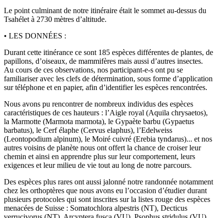
Le point culminant de notre itinéraire était le sommet au-dessus du
Tsahélet à 2730 mètres d’altitude.
• LES DONNÉES :
Durant cette itinérance ce sont 185 espèces différentes de plantes, de
papillons, d’oiseaux, de mammifères mais aussi d’autres insectes.
Au cours de ces observations, nos participant-e-s ont pu se
familiariser avec les clefs de détermination, sous forme d’application
sur téléphone et en papier, afin d’identifier les espèces rencontrées.
Nous avons pu rencontrer de nombreux individus des espèces
caractéristiques de ces hauteurs : l’Aigle royal (Aquila chrysaetos),
la Marmotte (Marmota marmota), le Gypaète barbu (Gypaetus
barbatus), le Cerf élaphe (Cervus elaphus), l’Edelweiss
(Leontopodium alpinum), le Moiré cuivré (Erebia tyndarus)... et nos
autres voisins de planète nous ont offert la chance de croiser leur
chemin et ainsi en apprendre plus sur leur comportement, leurs
exigences et leur milieu de vie tout au long de notre parcours.
Des espèces plus rares ont aussi jalonné notre randonnée notamment
chez les orthoptères que nous avons eu l’occasion d’étudier durant
plusieurs protocoles qui sont inscrites sur la listes rouge des espèces
menacées de Suisse : Somatochlora alpestris (NT), Decticus
verrucivorus (NT), Arcyptera fusca (VU), Psophus stridulus (VU),